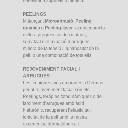
necessària supervisió mèdica.
PEELINGS
Mitjançant
Microabrasió
,
Peeling
químics
o
Peeling làser
aconseguim la
millora progressiva de cicatrius,
suavitzat o eliminació d’arrugues,
millora de la tensió i lluminositat de la
pell, o una combinació de tots ells.
REJOVENIMENT FACIAL I
ARRUGUES
Les tècniques més emprades a Dermas
per al rejoveniment facial són els
Peelings, teràpies fotodinàmiques o de
farciment d’arrugues amb àcid
hialurònic, recuperant l’elasticitat i
tonicitat de la pell amb la nostra
experiència dermatològica i