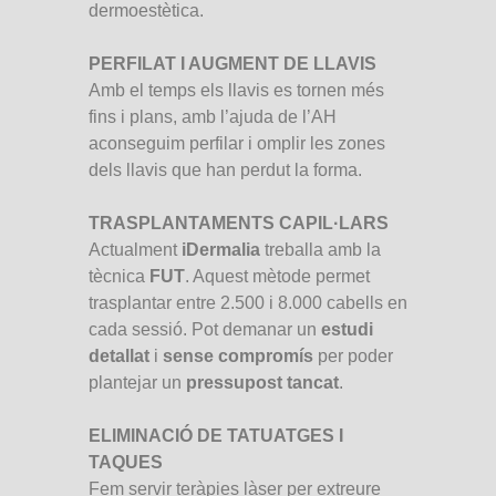
dermoestètica.
PERFILAT I AUGMENT DE LLAVIS
Amb el temps els llavis es tornen més
fins i plans, amb l’ajuda de l’AH
aconseguim perfilar i omplir les zones
dels llavis que han perdut la forma.
TRASPLANTAMENTS CAPIL·LARS
Actualment
iDermalia
treballa amb la
tècnica
FUT
. Aquest mètode permet
trasplantar entre 2.500 i 8.000 cabells en
cada sessió. Pot demanar un
estudi
detallat
i
sense compromís
per poder
plantejar un
pressupost tancat
.
ELIMINACIÓ DE TATUATGES I
TAQUES
Fem servir teràpies làser per extreure